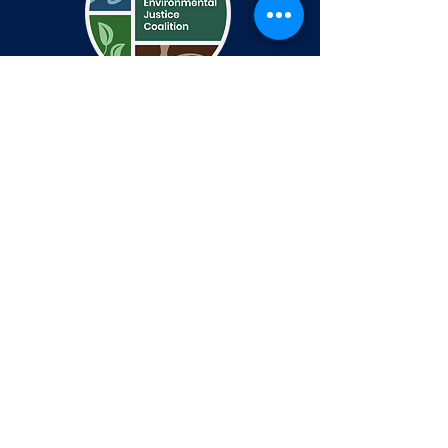
Contacto
comunicaciones@michiganej.org
1401 W Fort St
PO Box 44080
Detroit, MI 48233
Seguir
Gorjeo
Facebook
Instagram
Declaración de accesibilidad
Privacy Policy